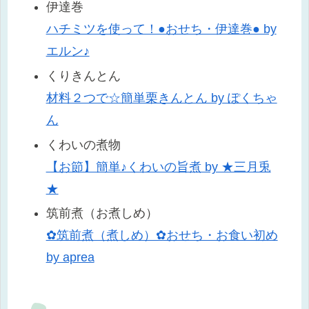
伊達巻
ハチミツを使って！●おせち・伊達巻● by
エルン♪
くりきんとん
材料２つで☆簡単栗きんとん by ぽくちゃ
ん
くわいの煮物
【お節】簡単♪くわいの旨煮 by ★三月兎
★
筑前煮（お煮しめ）
✿筑前煮（煮しめ）✿おせち・お食い初め
by aprea