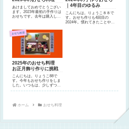
｜4年目のゆるみ
あけましておめでとうござい
ます。2023年最初の手作りは
こんにちは。りょうこ８８で
おせちです。去年は購入した
す。おせち作りも4回目の
ローストビーフ、黒豆、昆布
2024年。慣れてきたことや、
巻きも今年は作りました。
品数を減らしたこともあって
2023年のおせちのメニューと
か、12月31日の午後2時半に
おせち料理
手順、そして来年の課題の記
はカフェで手帳を開きなが
録です。2023年おせちのメニ
ら、優雅に今年の振り返りが
ュー今年のおせちの全体...
できるほど、余裕がありまし
た。でも、逆に気のゆるみも
あ...
2025年のおせち料理
お正月飾り作りに挑戦
こんにちは。りょうこ88で
す。今年もおせち作りをしま
した。いつもは、少しずつメ
ニューを考えたりするのです
が、2024年12月は、14日の娘
の誕生日は胃腸炎。復活しか
けたころに娘から風邪をもら
ホーム
おせち料理
ってクリスマスは39℃の熱で
寝込んでいた私。やって...